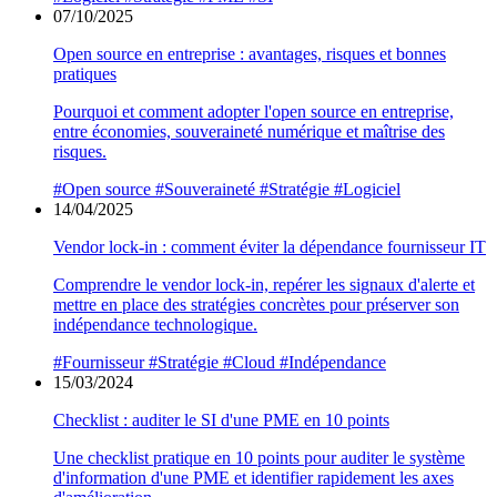
07/10/2025
Open source en entreprise : avantages, risques et bonnes
pratiques
Pourquoi et comment adopter l'open source en entreprise,
entre économies, souveraineté numérique et maîtrise des
risques.
#Open source
#Souveraineté
#Stratégie
#Logiciel
14/04/2025
Vendor lock-in : comment éviter la dépendance fournisseur IT
Comprendre le vendor lock-in, repérer les signaux d'alerte et
mettre en place des stratégies concrètes pour préserver son
indépendance technologique.
#Fournisseur
#Stratégie
#Cloud
#Indépendance
15/03/2024
Checklist : auditer le SI d'une PME en 10 points
Une checklist pratique en 10 points pour auditer le système
d'information d'une PME et identifier rapidement les axes