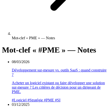
Mot-clef « PME » — Notes
Mot-clef «
#PME
» — Notes
08/03/2026
Développement sur-mesure vs. outils SaaS : quand construire
?
Acheter un logiciel existant ou faire développer une solution
sur-mesure ? Les critères de décision pour un dirigeant de
PME.
#Logiciel
#Stratégie
#PME
#SI
03/12/2025