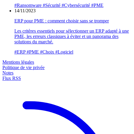
#Ransomware
#Sécurité
#Cybersécurité
#PME
14/11/2023
ERP pour PME : comment choisir sans se tromper
Les critères essentiels pour sélectionner un ERP adapté à une
PME, les erreurs classiques à éviter et un panorama des
solutions du marché.
#ERP
#PME
#Choix
#Logiciel
Mentions légales
Politique de vie privée
Notes
Flux RSS