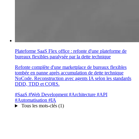
Plateforme SaaS Flex office : refonte d'une plateforme de
bureaux flexibles paralysée par la dette technique
Refonte complète d'une marketplace de bureaux flexibles
tombée en panne après accumulation de dette technique
NoCode. Reconstruction avec agents IA selon les standards
DDD, TDD et CQRS.
#SaaS
#Web Development
#Architecture
#API
#Automatisation
#IA
Tous les mots-clés (1)