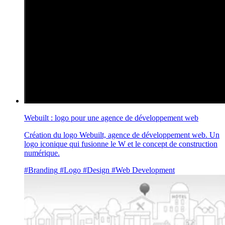
Webuilt : logo pour une agence de développement web
Création du logo Webuilt, agence de développement web. Un
logo iconique qui fusionne le W et le concept de construction
numérique.
#Branding
#Logo
#Design
#Web Development