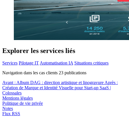
Explorer les services liés
Services
Pilotage IT
Automatisation IA
Situations critiques
Navigation dans les cas clients
23
publications
Avant :
Album DAG : direction artistique et linogravure
Après :
Création de Marque et Identité Visuelle pour Start-up SaaS |
Colossales
Mentions légales
Politique de vie privée
Notes
Flux RSS