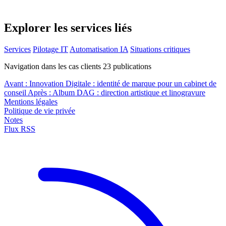
Explorer les services liés
Services
Pilotage IT
Automatisation IA
Situations critiques
Navigation dans les cas clients
23
publications
Avant :
Innovation Digitale : identité de marque pour un cabinet de
conseil
Après :
Album DAG : direction artistique et linogravure
Mentions légales
Politique de vie privée
Notes
Flux RSS