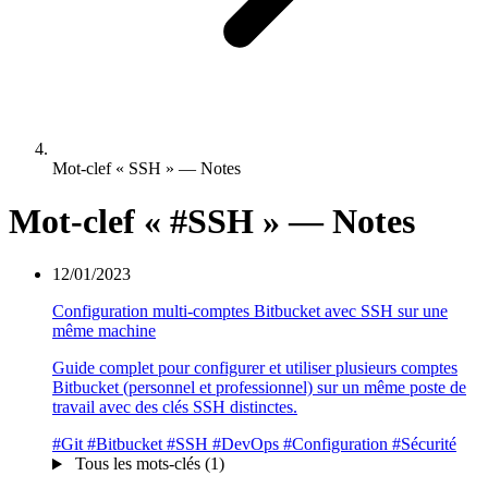
Mot-clef « SSH » — Notes
Mot-clef «
#SSH
» — Notes
12/01/2023
Configuration multi-comptes Bitbucket avec SSH sur une
même machine
Guide complet pour configurer et utiliser plusieurs comptes
Bitbucket (personnel et professionnel) sur un même poste de
travail avec des clés SSH distinctes.
#Git
#Bitbucket
#SSH
#DevOps
#Configuration
#Sécurité
Tous les mots-clés (1)