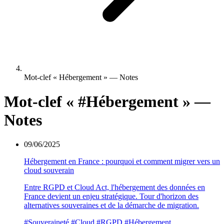
Mot-clef « Hébergement » — Notes
Mot-clef «
#Hébergement
» —
Notes
09/06/2025
Hébergement en France : pourquoi et comment migrer vers un
cloud souverain
Entre RGPD et Cloud Act, l'hébergement des données en
France devient un enjeu stratégique. Tour d'horizon des
alternatives souveraines et de la démarche de migration.
#Souveraineté
#Cloud
#RGPD
#Hébergement